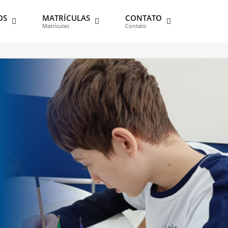
OS
MATRÍCULAS
CONTATO
Matrículas
Contato