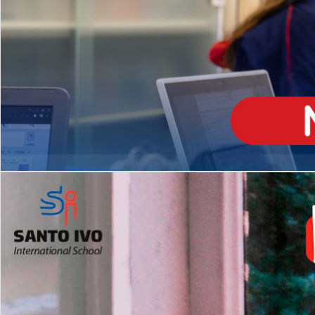
ENSINO
MÉDIO
Opção de H
igh School
Dupla Diplomação
Matrículas Abertas 2026
2º AO 5º ANO FUNDAMENTAL
I
nglês todos os dias
Programas Extracurricular
es