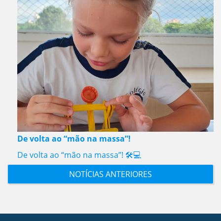
De volta ao “mão na massa”!
De volta ao “mão na massa”! 🛠️💻
NOTÍCIAS ANTERIORES