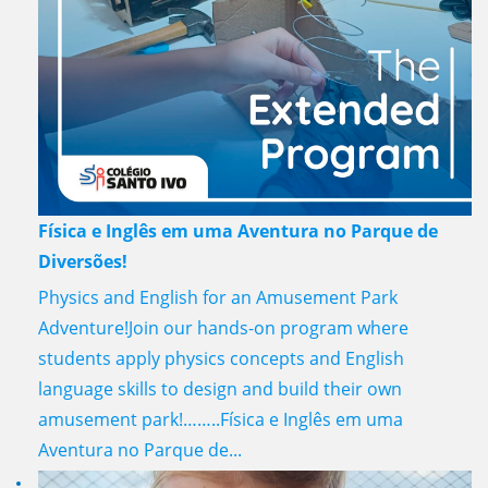
Física e Inglês em uma Aventura no Parque de
Diversões!
Physics and English for an Amusement Park
Adventure!Join our hands-on program where
students apply physics concepts and English
language skills to design and build their own
amusement park!……..Física e Inglês em uma
Aventura no Parque de...