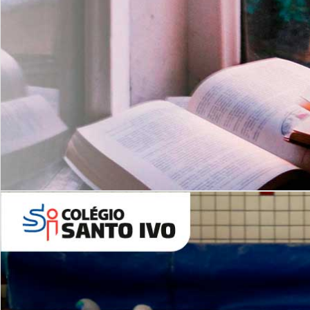
Com imersão Bilingue - Anos
Finais
6º AO 9º ANO FUNDAMENTAL
I
nglês: Turmas Reduzidas
(Proficiência)
Leituras Literárias
ALUNOS NOVOS
Entre em Contato
Agende uma Visita