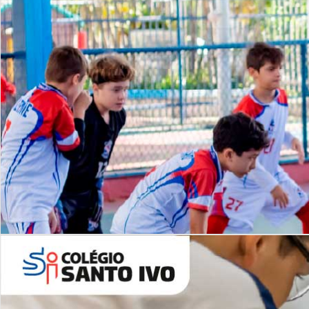
Lista de vídeos
NOSSO
CANAL
Desafios | Saiba mais