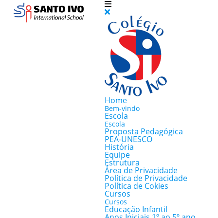
Home
Bem-vindo
Escola
Escola
Proposta Pedagógica
PEA-UNESCO
História
Equipe
Estrutura
Área de Privacidade
Política de Privacidade
Política de Cokies
Cursos
Cursos
Educação Infantil
Anos Iniciais 1º ao 5º ano