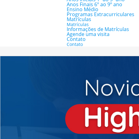
Anos Finais 6º ao 9º ano
Ensino Médio
Programas Extracurriculares
Matrículas
Matrículas
Informações de Matrículas
Agende uma visita
Contato
Contato