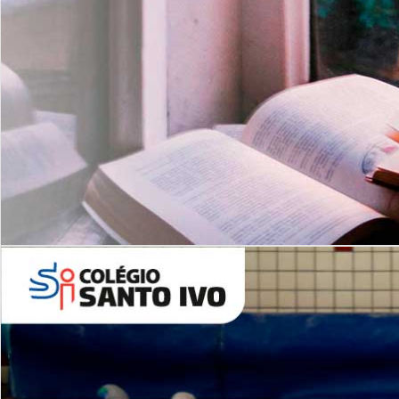
Com imersão Bilingue - Anos
Finais
6º AO 9º ANO FUNDAMENTAL
I
nglês: Turmas Reduzidas
(Proficiência)
Leituras Literárias
ALUNOS NOVOS
Entre em Contato
Agende uma Visita