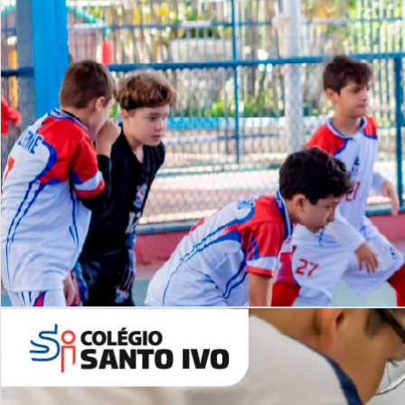
Lista de vídeos
NOSSO
CANAL
Desafios | Saiba mais