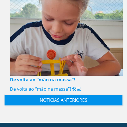
De volta ao “mão na massa”!
De volta ao “mão na massa”! 🛠️💻
NOTÍCIAS ANTERIORES