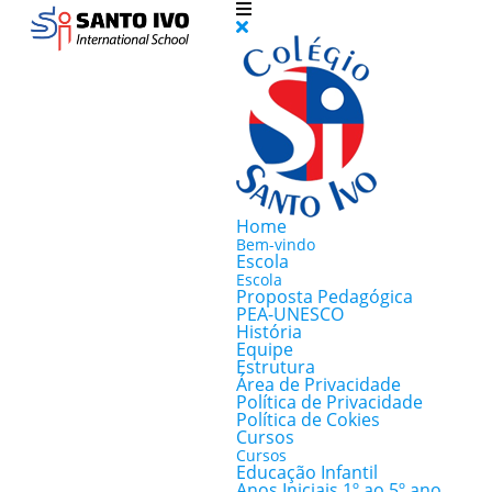
Home
Bem-vindo
Escola
Escola
Proposta Pedagógica
PEA-UNESCO
História
Equipe
Estrutura
Área de Privacidade
Política de Privacidade
Política de Cokies
Cursos
Cursos
Educação Infantil
Anos Iniciais 1º ao 5º ano