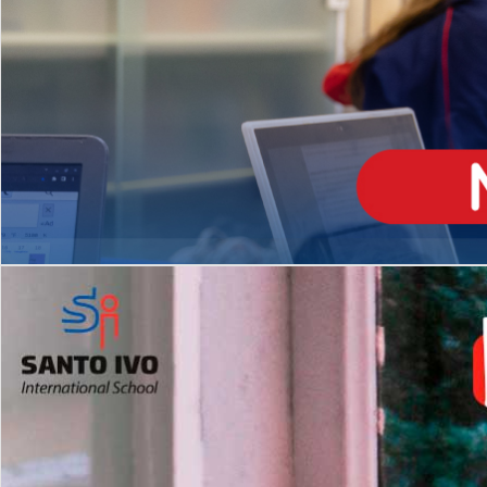
ENSINO
MÉDIO
Opção de H
igh School
Dupla Diplomação
Matrículas Abertas 2026
2º AO 5º ANO FUNDAMENTAL
I
nglês todos os dias
Programas Extracurricular
es