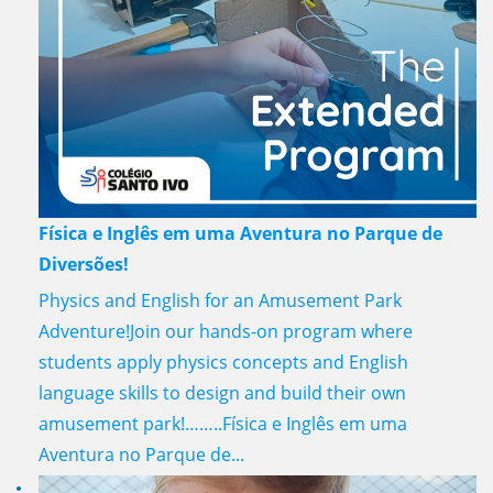
Física e Inglês em uma Aventura no Parque de
Diversões!
Physics and English for an Amusement Park
Adventure!Join our hands-on program where
students apply physics concepts and English
language skills to design and build their own
amusement park!……..Física e Inglês em uma
Aventura no Parque de...