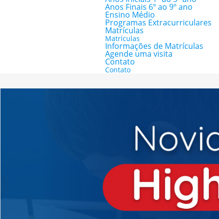
Anos Finais 6º ao 9º ano
Ensino Médio
Programas Extracurriculares
Matrículas
Matrículas
Informações de Matrículas
Agende uma visita
Contato
Contato