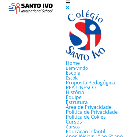
Home
Bem-vindo
Escola
Escola
Proposta Pedagógica
PEA-UNESCO
História
Equipe
Estrutura
Área de Privacidade
Política de Privacidade
Política de Cokies
Cursos
Cursos
Educação Infantil
Anos Iniciais 1º ao 5º ano