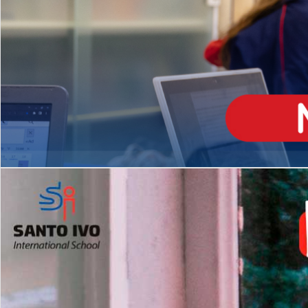
ENSINO
MÉDIO
Opção de H
igh School
Dupla Diplomação
Matrículas Abertas 2026
2º AO 5º ANO FUNDAMENTAL
I
nglês todos os dias
Programas Extracurricular
es