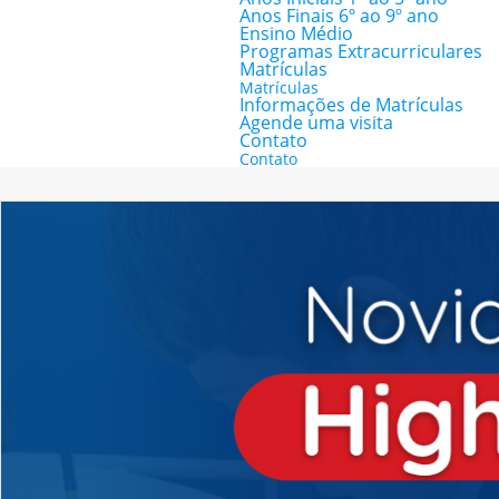
Anos Finais 6º ao 9º ano
Ensino Médio
Programas Extracurriculares
Matrículas
Matrículas
Informações de Matrículas
Agende uma visita
Contato
Contato