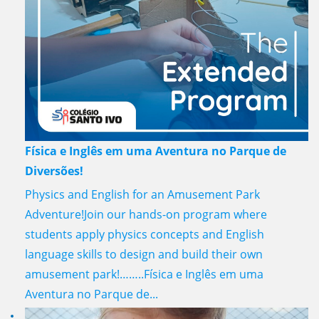
Física e Inglês em uma Aventura no Parque de
Diversões!
Physics and English for an Amusement Park
Adventure!Join our hands-on program where
students apply physics concepts and English
language skills to design and build their own
amusement park!……..Física e Inglês em uma
Aventura no Parque de...