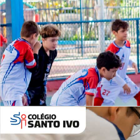
Lista de vídeos
NOSSO
CANAL
Desafios | Saiba mais