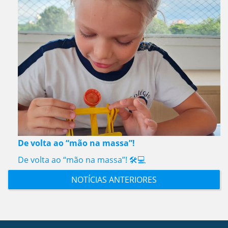
De volta ao “mão na massa”!
De volta ao “mão na massa”! 🛠️💻
NOTÍCIAS ANTERIORES