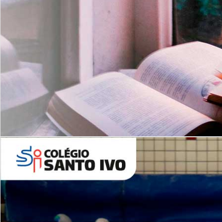
Com imersão Bilingue - Anos
Finais
6º AO 9º ANO FUNDAMENTAL
I
nglês: Turmas Reduzidas
(Proficiência)
Leituras Literárias
ALUNOS NOVOS
Entre em Contato
Agende uma Visita