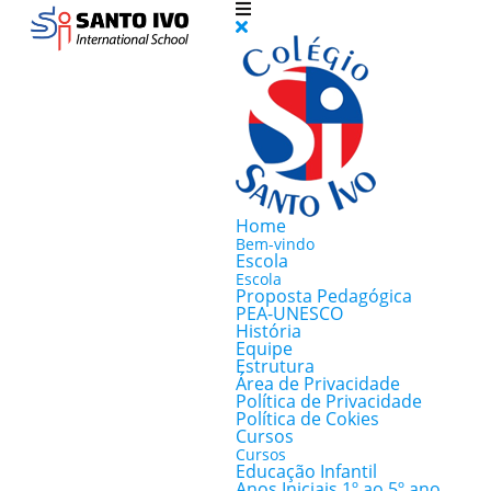
Home
Bem-vindo
Escola
Escola
Proposta Pedagógica
PEA-UNESCO
História
Equipe
Estrutura
Área de Privacidade
Política de Privacidade
Política de Cokies
Cursos
Cursos
Educação Infantil
Anos Iniciais 1º ao 5º ano