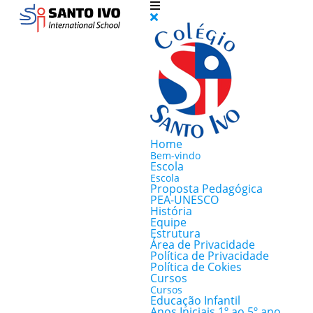
Home
Bem-vindo
Escola
Escola
Proposta Pedagógica
PEA-UNESCO
História
Equipe
Estrutura
Área de Privacidade
Política de Privacidade
Política de Cokies
Cursos
Cursos
Educação Infantil
Anos Iniciais 1º ao 5º ano