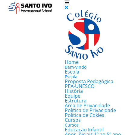
Home
Bem-vindo
Escola
Escola
Proposta Pedagógica
PEA-UNESCO
História
Equipe
Estrutura
Área de Privacidade
Política de Privacidade
Política de Cokies
Cursos
Cursos
Educação Infantil
Anos Iniciais 1º ao 5º ano