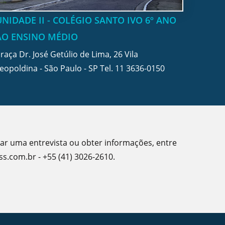
UNIDADE II - COLÉGIO SANTO IVO 6º ANO
AO ENSINO MÉDIO
raça Dr. José Getúlio de Lima, 26 Vila
eopoldina - São Paulo - SP Tel.
11 3636-0150
dar uma entrevista ou obter informações, entre
s.com.br - +55 (41) 3026-2610.