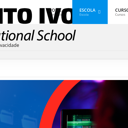
HOME
ESCOLA
CURS
Bem-vindo
Escola
Cursos
rivacidade