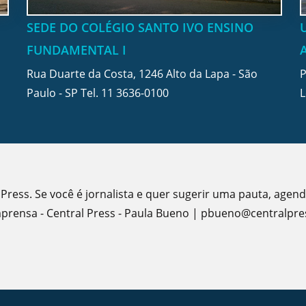
SEDE DO COLÉGIO SANTO IVO ENSINO
FUNDAMENTAL I
Rua Duarte da Costa, 1246 Alto da Lapa - São
P
Paulo - SP Tel.
11 3636-0100
L
 Press. Se você é jornalista e quer sugerir uma pauta, agen
rensa - Central Press - Paula Bueno | pbueno@centralpres