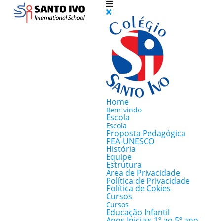
Home
Bem-vindo
Escola
Escola
Proposta Pedagógica
PEA-UNESCO
História
Equipe
Estrutura
Área de Privacidade
Política de Privacidade
Política de Cokies
Cursos
Cursos
Educação Infantil
Anos Iniciais 1º ao 5º ano