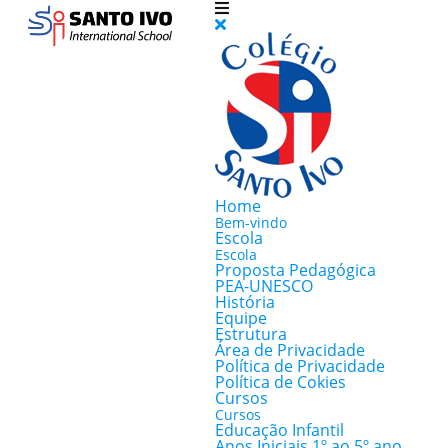
Home
Bem-vindo
Escola
Escola
Proposta Pedagógica
PEA-UNESCO
História
Equipe
Estrutura
Área de Privacidade
Política de Privacidade
Política de Cokies
Cursos
Cursos
Educação Infantil
Anos Iniciais 1º ao 5º ano