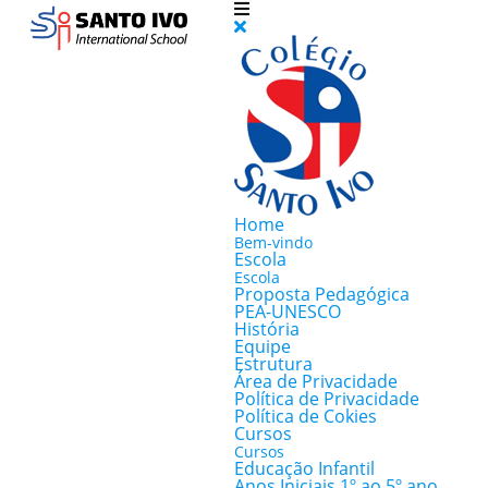
Home
Bem-vindo
Escola
Escola
Proposta Pedagógica
PEA-UNESCO
História
Equipe
Estrutura
Área de Privacidade
Política de Privacidade
Política de Cokies
Cursos
Cursos
Educação Infantil
Anos Iniciais 1º ao 5º ano