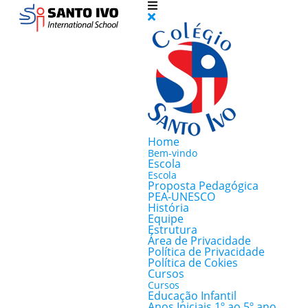
Home
Bem-vindo
Escola
Escola
Proposta Pedagógica
PEA-UNESCO
História
Equipe
Estrutura
Área de Privacidade
Política de Privacidade
Política de Cokies
Cursos
Cursos
Educação Infantil
Anos Iniciais 1º ao 5º ano