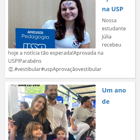
na USP
Nossa
estudante
Júlia
recebeu
hoje a notícia tão esperada!Aprovada na
USP!Parabéns
👏.#vestibular#uspAprovaçãovestibular
Um ano
de