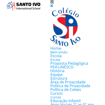
Home
Bem-vindo
Escola
Escola
Proposta Pedagógica
PEA-UNESCO
História
Equipe
Estrutura
Área de Privacidade
Política de Privacidade
Política de Cokies
Cursos
Cursos
Educação Infantil
Anos Iniciais 1º ao 5º ano