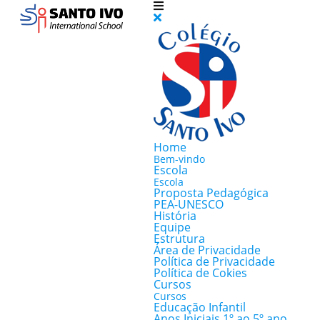
Home
Bem-vindo
Escola
Escola
Proposta Pedagógica
PEA-UNESCO
História
Equipe
Estrutura
Área de Privacidade
Política de Privacidade
Política de Cokies
Cursos
Cursos
Educação Infantil
Anos Iniciais 1º ao 5º ano