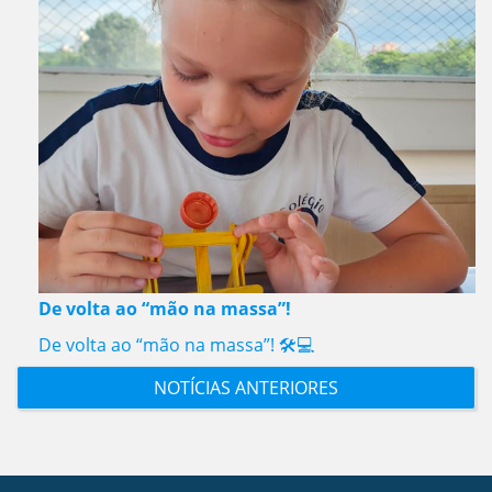
De volta ao “mão na massa”!
De volta ao “mão na massa”! 🛠️💻
NOTÍCIAS ANTERIORES