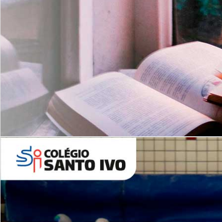
Com imersão Bilingue - Anos
Finais
6º AO 9º ANO FUNDAMENTAL
I
nglês: Turmas Reduzidas
(Proficiência)
Leituras Literárias
ALUNOS NOVOS
Entre em Contato
Agende uma Visita