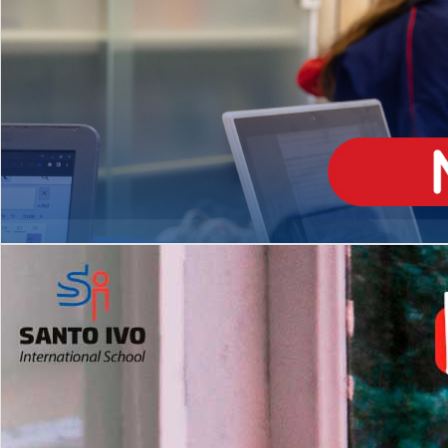
ENSINO
MÉDIO
Opção de H
igh School
Dupla Diplomação
Matrículas Abertas 2026
2º AO 5º ANO FUNDAMENTAL
I
nglês todos os dias
Programas Extracurricular
es