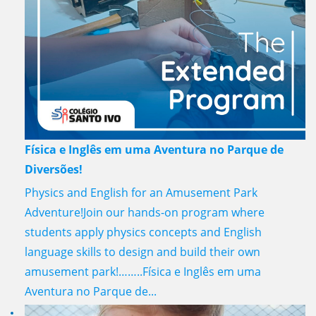
Física e Inglês em uma Aventura no Parque de
Diversões!
Physics and English for an Amusement Park
Adventure!Join our hands-on program where
students apply physics concepts and English
language skills to design and build their own
amusement park!……..Física e Inglês em uma
Aventura no Parque de...