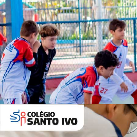
Lista de vídeos
NOSSO
CANAL
Desafios | Saiba mais