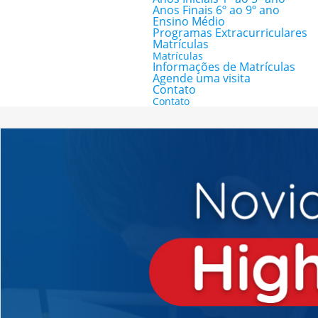
Anos Finais 6º ao 9º ano
Ensino Médio
Programas Extracurriculares
Matrículas
Matrículas
Informações de Matrículas
Agende uma visita
Contato
Contato